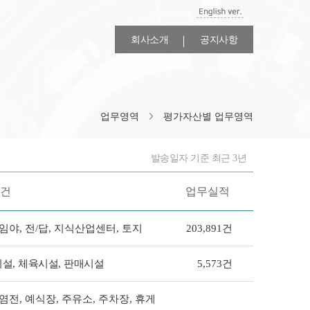
회사소개
공지사항
업무영역
평가자산별 업무영역
발송일자 기준 최근 3년
건
업무실적
 임야, 전/답, 지식산업센터, 토지
203,891건
시설
,
체육시설
,
판매시설
5,573건
 염전, 예식장, 주유소, 주차장, 휴게