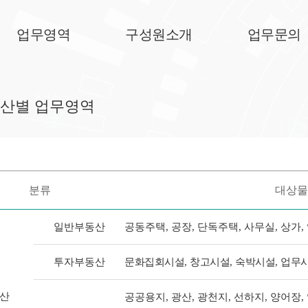
업무영역
구성원소개
업무문의
산별 업무영역
분류
대상물
일반부동산
공동주택, 공장, 단독주택, 사무실, 상가,
투자부동산
문화집회시설
,
창고시설
,
숙박시설
,
업무
산
공공용지, 광산, 광천지, 선하지, 양어장,